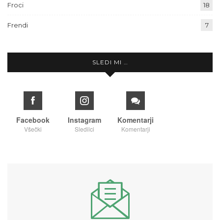
Froci
18
Frendi
7
SLEDI MI …
Facebook
Instagram
Komentarji
Všečki
Sledilci
Komentarji