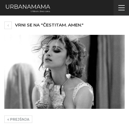
VRNI SE NA "ČESTITAM. AMEN."
PREJŠNJA