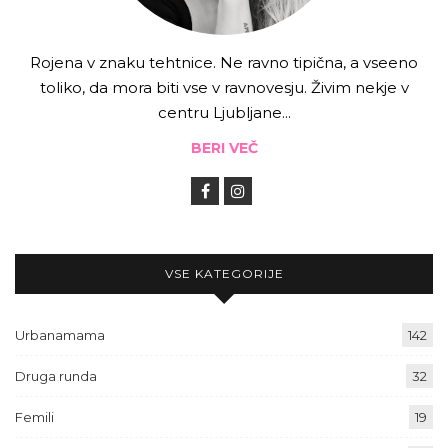
Rojena v znaku tehtnice. Ne ravno tipična, a vseeno
toliko, da mora biti vse v ravnovesju. Živim nekje v
centru Ljubljane...
BERI VEČ
VSE KATEGORIJE
Urbanamama
142
Druga runda
32
Femili
19