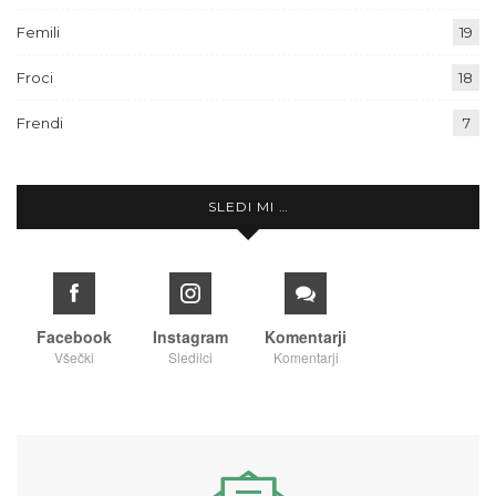
Femili
19
Froci
18
Frendi
7
SLEDI MI …
Facebook
Instagram
Komentarji
Všečki
Sledilci
Komentarji