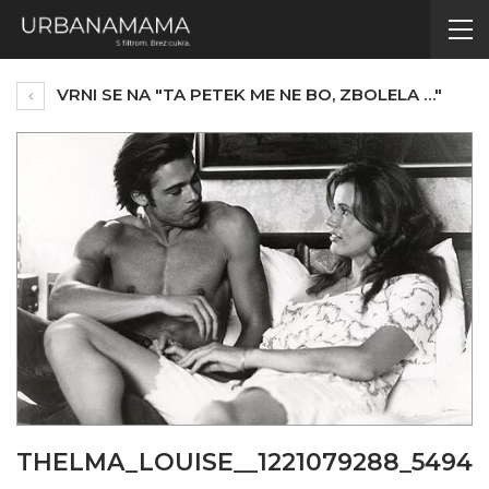
VRNI SE NA "TA PETEK ME NE BO, ZBOLELA …"
THELMA_LOUISE__1221079288_5494